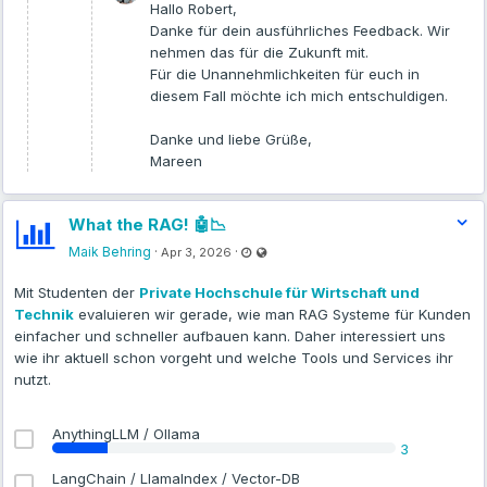
Hallo Robert,
mit sauberen Fallback-Anreden zu
Danke für dein ausführliches Feedback. Wir
versenden. Nur so können wir gemeinsam
nehmen das für die Zukunft mit.
ein professionelles und vor allem sicheres
Für die Unannehmlichkeiten für euch in
Bild beim Endkunden abgeben.
diesem Fall möchte ich mich entschuldigen.
Beste Grüße,
Robert
Danke und liebe Grüße,
Mareen
What the RAG! 🤖📉
Last updated Apr 3, 2026 - 12:00 PM
Visible also to unregistered users
Maik Behring
·
·
Apr 3, 2026
Mit Studenten der
Private Hochschule für Wirtschaft und
Technik
evaluieren wir gerade, wie man RAG Systeme für Kunden
einfacher und schneller aufbauen kann. Daher interessiert uns
wie ihr aktuell schon vorgeht und welche Tools und Services ihr
nutzt.
AnythingLLM / Ollama
3
LangChain / LlamaIndex / Vector-DB