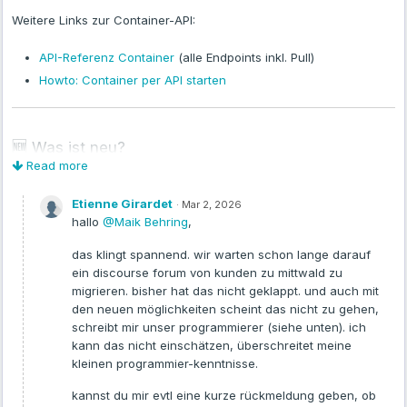
Weitere Links zur Container-API:
API-Referenz Container
(alle Endpoints inkl. Pull)
Howto: Container per API starten
🆕 Was ist neu?
Read more
1️⃣ Ressourcenlimits für Container
Etienne Girardet
·
Mar 2, 2026
Container lassen sich jetzt gezielt mit CPU- und RAM-Limits
hallo
@Maik Behring
,
betreiben:
das klingt spannend. wir warten schon lange darauf
ein discourse forum von kunden zu mittwald zu
per CLI (
,
)
--cpus
--memory
migrieren. bisher hat das nicht geklappt. und auch mit
oder über die Docker-Compose-Syntax
den neuen möglichkeiten scheint das nicht zu gehen,
(
)
deploy.resources.limits
schreibt mir unser programmierer (siehe unten). ich
kann das nicht einschätzen, überschreitet meine
Gerade für produktive Workloads oder Multi-Container-Setups
kleinen programmier-kenntnisse.
relevant – z. B. wenn ihr saubere Ressourcenisolation braucht
oder Kosten/Performance kontrollieren wollt.
kannst du mir evtl eine kurze rückmeldung geben, ob