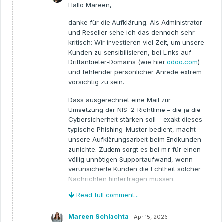
Hallo Mareen,
danke für die Aufklärung. Als Administrator
und Reseller sehe ich das dennoch sehr
kritisch: Wir investieren viel Zeit, um unsere
Kunden zu sensibilisieren, bei Links auf
Drittanbieter-Domains (wie hier
odoo.com
)
und fehlender persönlicher Anrede extrem
vorsichtig zu sein.
Dass ausgerechnet eine Mail zur
Umsetzung der NIS-2-Richtlinie – die ja die
Cybersicherheit stärken soll – exakt dieses
typische Phishing-Muster bedient, macht
unsere Aufklärungsarbeit beim Endkunden
zunichte. Zudem sorgt es bei mir für einen
völlig unnötigen Supportaufwand, wenn
verunsicherte Kunden die Echtheit solcher
Nachrichten hinterfragen müssen.
Read full comment...
Es wäre für die Zukunft dringend ratsam,
sicherheitsrelevante Kommunikation
Mareen Schlachta
ausschließlich über die Kern-Domain und
·
Apr 15, 2026