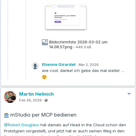
3️⃣ Neuer API-Endpoint für Image Pulls
Neu dokumentiert:
POST 
/v2/stacks/
{stackId}
/services/
{serviceId}
/act
Bildschirmfoto 2026-03-02 um
Wichtig, wenn ihr mit
mutable Tags
wie
arbeitet und
latest
14.08.57.png
- 448.0 kB
gezielt ein neues Image nachziehen wollt.
→ Siehe:
API-Referenz Container – Service-Aktionen
Etienne Girardet
·
Mar 2, 2026
wie cool. danke! ich gebe das mal weiter …
💡 Smarter Doku-Workflow (mein Setup)
Um solche Änderungen nicht zufällig zu entdecken, nutze ich
Martin Helmich
einen kleinen Workflow mit dem
MCP-Server Fetch
:
Visible also to unregistered users
·
Feb 26, 2026
Docker Hub:
mStudio per MCP bedienen
https://hub.docker.com/mcp/server/fetch/overview
Image:
mcp/fetch
@Robert Douglass
hat damals auf Head in the Cloud schon den
Prototypen vorgestellt, und jetzt hat er auch seinen Weg in den