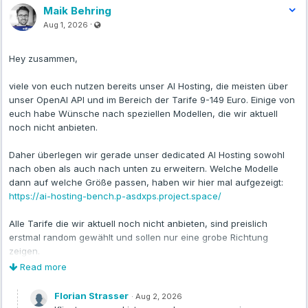
Maik Behring
Visible also to unregistered users
·
Aug 1, 2026
Hey zusammen,
viele von euch nutzen bereits unser AI Hosting, die meisten über
unser OpenAI API und im Bereich der Tarife 9-149 Euro. Einige von
euch habe Wünsche nach speziellen Modellen, die wir aktuell
noch nicht anbieten.
Daher überlegen wir gerade unser dedicated AI Hosting sowohl
nach oben als auch nach unten zu erweitern. Welche Modelle
dann auf welche Größe passen, haben wir hier mal aufgezeigt:
https://ai-hosting-bench.p-asdxps.project.space/
Alle Tarife die wir aktuell noch nicht anbieten, sind preislich
erstmal random gewählt und sollen nur eine grobe Richtung
zeigen.
Read more
Dedicated bedeutet ihr bekommt einen vllm Endpunkt und ein
Grafana Dashboard um die Auslastung zu begutachten. Wir
Florian Strasser
·
Aug 2, 2026
übernehmen die komplette Wartung, Monitoring, etc.