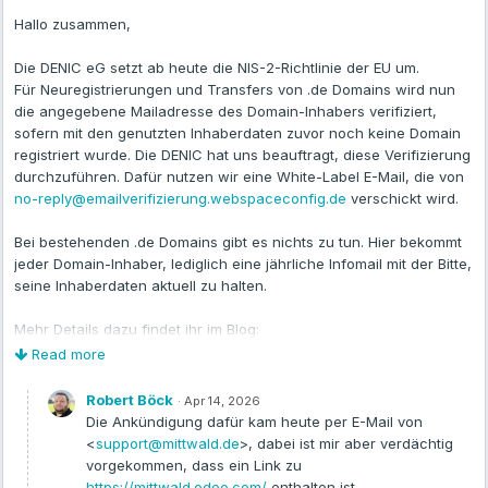
Hallo zusammen,
Die DENIC eG setzt ab heute die NIS-2-Richtlinie der EU um.
Für Neuregistrierungen und Transfers von .de Domains wird nun
die angegebene Mailadresse des Domain-Inhabers verifiziert,
sofern mit den genutzten Inhaberdaten zuvor noch keine Domain
registriert wurde. Die DENIC hat uns beauftragt, diese Verifizierung
durchzuführen. Dafür nutzen wir eine White-Label E-Mail, die von
no-reply@emailverifizierung.webspaceconfig.de
verschickt wird.
Bei bestehenden .de Domains gibt es nichts zu tun. Hier bekommt
jeder Domain-Inhaber, lediglich eine jährliche Infomail mit der Bitte,
seine Inhaberdaten aktuell zu halten.
Mehr Details dazu findet ihr im Blog:
https://www.mittwald.de/blog/webentwicklung-design/neuerung-
Read more
bei-der-bereitstellung-von-domain-inhaberdaten
Robert Böck
·
Apr 14, 2026
Danke und liebe Grüße,
Die Ankündigung dafür kam heute per E-Mail von
Mareen
<
support@mittwald.de
>, dabei ist mir aber verdächtig
vorgekommen, dass ein Link zu
https://mittwald.odoo.com/
enthalten ist.