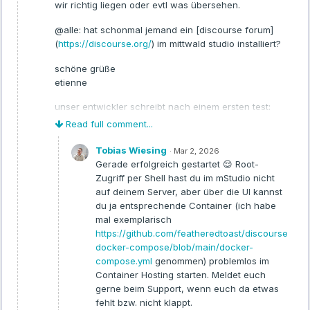
wir richtig liegen oder evtl was übersehen.
@alle: hat schonmal jemand ein [discourse forum]
2️⃣ Eigene Docker-Registry auf Mittwald
(
https://discourse.org/
) im mittwald studio installiert?
Es gibt jetzt eine durchgehende Anleitung, wie ihr eine
selbstgehostete Registry
(
) bei uns betreibt
schöne grüße
library/registry:3
– inklusive:
etienne
unser entwickler schreibt nach einem ersten test:
Subdomain
Read full comment...
Basic Authentication
Die Standardinstallation scheitert an einigen
Setup innerhalb eines Stacks
Tobias Wiesing
·
Mar 2, 2026
Stellen. Kein Root Zugriff. Das kann ich
Gerade erfolgreich gestartet 😌 Root-
übergehen, wenn ich Teile des
Relevant für alle, die eigene Images bauen und nicht über Docker
Zugriff per Shell hast du im mStudio nicht
Installationsscripts manuell ausführe. Aber,
Hub gehen wollen.
auf deinem Server, aber über die UI kannst
Docker ist als Terminalbefehl nicht verfügbar.
du ja entsprechende Container (ich habe
→ Details:
Das wird alles über das Backend gemacht. Und
mal exemplarisch
da es kein Repository:image gibt, komme ich da
https://github.com/featheredtoast/discourse-
Abschnitt „Eigene, selbst-gehostete Docker-Image-Registry“
nicht ran. Und ein paralleles Container Stack ist
docker-compose/blob/main/docker-
in der Plattform-Doku
laut Anleitung noch nicht erlaubt.
compose.yml
genommen) problemlos im
Verwaltung privater Registries (API)
Container Hosting starten. Meldet euch
gerne beim Support, wenn euch da etwas
fehlt bzw. nicht klappt.