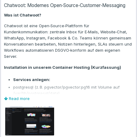
Chatwoot: Modernes Open‑Source‑Customer‑Messaging
Was ist Chatwoot?
Chatwoot ist eine Open‑Source‑Plattform für
Kundenkommunikation: zentrale Inbox für E‑Mails, Website‑Chat,
WhatsApp, Instagram, Facebook & Co. Teams können gemeinsam
Konversationen bearbeiten, Notizen hinterlegen, SLAs steuern und
Workflows automatisieren DSGVO‑konform auf dem eigenen
Server.
Installation in unserem Container Hosting (Kurzfassung)
Services anlegen:
postgresql (z. B. pgvector/pgvector:pg16 mit Volume auf
/var/lib/postgresql/data)
Read more
redis (z. B. redis:alpine mit Passwortschutz)
chatwoot-web und chatwoot-worker
(chatwoot/chatwoot:latest, gemeinsames Volume
/app/storage)
Environment-Datei .env.production:
FRONTEND_URL=https://<deine-domain>