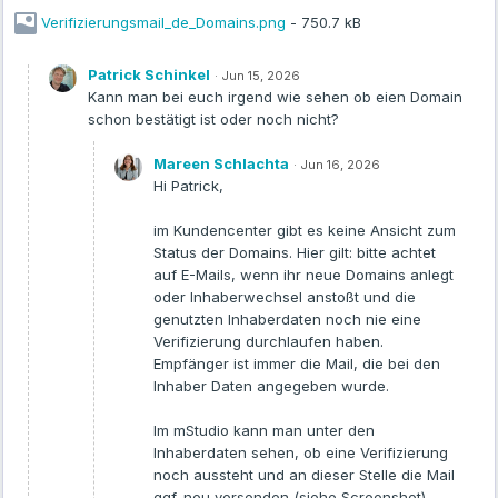
Überblick:
Verifizierungsmail_de_Domains.png
- 750.7 kB
Die Verifizierungsmail wird an die als Domain-Inhaber
Patrick Schinkel
·
Jun 15, 2026
hinterlegte E-Mail-Adresse versendet.
Kann man bei euch irgend wie sehen ob eien Domain
Versendet wird die Verifizierungsmail von:
schon bestätigt ist oder noch nicht?
noreply@mittwald.de
Die Whitelabel-Verifizierungsmail wird weiterhin von
no-
Mareen Schlachta
·
Jun 16, 2026
reply@emailverifizierung.webspaceconfig.de
versendet.
Hi Patrick,
Bei Bedarf kann die Mail erneut versendet werden. Im mStudio
im Kundencenter gibt es keine Ansicht zum
findet ihr die Funktion im Bereich „Inhaberdaten“ der
Status der Domains. Hier gilt: bitte achtet
jeweiligen Domain. Nutzt ihr das Kundencenter, hilft euch
auf E-Mails, wenn ihr neue Domains anlegt
unser Kundenservice gerne weiter.
oder Inhaberwechsel anstoßt und die
genutzten Inhaberdaten noch nie eine
Wir wissen, dass Änderungen an etablierten Prozessen immer
Verifizierung durchlaufen haben.
Fragen aufwerfen können. Der Umgang der DENIC mit NIS2 ist für
Empfänger ist immer die Mail, die bei den
alle Beteiligten Neuland.
Inhaber Daten angegeben wurde.
Im mStudio kann man unter den
Danke und liebe Grüße,
Inhaberdaten sehen, ob eine Verifizierung
Mareen
noch aussteht und an dieser Stelle die Mail
ggf. neu versenden (siehe Screenshot).