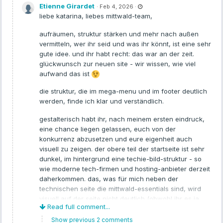
Eigene Wissensbasis aus internen Dokumenten
L
Etienne Girardet
Katarina
·
Feb 4, 2026
·
a
Vollständig lokal betreibbar
s
liebe katarina, liebes mittwald-team,
t
P.S.: Unser Newsletter lohnt sich übrigens auch:
u
OpenAI-kompatible API nutzbar (z. B. über mittwald AI Hosting)
p
aufräumen, struktur stärken und mehr nach außen
https://www.mittwald.de/newsletter-anmeldung
d
Ideal für Angebotswissen, Projektdokumentation, interne
a
vermitteln, wer ihr seid und was ihr könnt, ist eine sehr
t
Guidelines, FAQs u. v. m.
gute idee. und ihr habt recht: das war an der zeit.
e
d
glückwunsch zur neuen site - wir wissen, wie viel
F
e
aufwand das ist
Wenn ihr Interesse an einer kurzen Demo oder einem Walkthrough
b
4
habt, sagt gerne Bescheid.
,
die struktur, die im mega-menu und im footer deutlich
2
0
werden, finde ich klar und verständlich.
2
6
-
gestalterisch habt ihr, nach meinem ersten eindruck,
1
1
eine chance liegen gelassen, euch von der
:
0
konkurrenz abzusetzen und eure eigenheit auch
6
A
visuell zu zeigen. der obere teil der startseite ist sehr
M
dunkel, im hintergrund eine techie-bild-struktur - so
wie moderne tech-firmen und hosting-anbieter derzeit
daherkommen. das, was für mich neben der
technischen seite die mittwald-essentials sind, wird
visuell auf der seite nicht deutlich (obwohl ihr es ja
Read full comment...
textlich unterbringt). es kommt dazu, dass der seiten-
ablauf mit den vielen rund-eckigen boxen stark nach
Show previous 2 comments