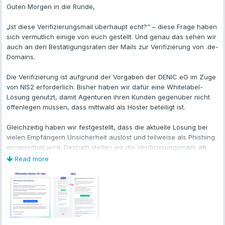
Welche Funktionen für euch wichtig sind
Guten Morgen in die Runde,
Viel Spaß beim Ausprobieren 🚀
Ob grundsätzlich Interesse an einem RAG-as-a-Service-
„Ist diese Verifizierungsmail überhaupt echt?“ – diese Frage haben
Angebot besteht
sich vermutlich einige von euch gestellt. Und genau das sehen wir
auch an den Bestätigungsraten der Mails zur Verifizierung von .de-
Die Umfrage dauert etwa
3 Minuten
und richtet sich speziell an
Domains.
Agenturen.
Die Ergebnisse sollen dabei helfen, die tatsächlichen
Die Verifizierung ist aufgrund der Vorgaben der DENIC eG im Zuge
Anforderungen aus Agentursicht besser zu verstehen und
von NIS2 erforderlich. Bisher haben wir dafür eine Whitelabel-
zukünftige Lösungen praxisnah auszurichten.
Lösung genutzt, damit Agenturen ihren Kunden gegenüber nicht
offenlegen müssen, dass mittwald als Hoster beteiligt ist.
👉
Zur Umfrage:
RAG Befragung – Formular ausfüllen
Gleichzeitig haben wir festgestellt, dass die aktuelle Lösung bei
vielen Empfängern Unsicherheit auslöst und teilweise als Phishing
Ein besonderer Dank geht an
mittwald
, die uns die Möglichkeit
eingeordnet wird. Deshalb stellen wir die Verifizierungsmails
ab
geben, dieses Projekt umzusetzen und gemeinsam mit Agenturen
dem 22. Juni 2026
(nächsten Montag) auf eine Absenderadresse
Read more
reale Anforderungen und Anwendungsfälle zu untersuchen.
von mittwald um.
Vielen Dank an alle Teilnehmer für eure Unterstützung!
Eine Ausnahme gibt es weiterhin: Nutzt ihr das „Whitelabel
Kundencenter“ (aktivierbar im Kundencenter unter Vertragsdaten -
-> Server --> Weitere Tools), erhalten die hinterlegten Domain-
Inhaber auch künftig die bisherige Whitelabel-Mail.