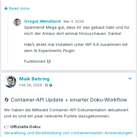
Zielgruppe: Alle, die sich vor Phishing schützen möchten.
Ausprobieren könnt ihr das ganze unter WordPress 6.9 zusammen
Read more
mit dem
AI Experiments-Plugin
, oder unter der neuesten
Hier geht’s direkt zur Anmeldung:
WordPress 7.0-beta2 (da dann ohne weiteres Plugin, da die KI-
Gregor Wendland
·
Mar 4, 2026
https://www.mittwald.de/phishing
Funktionen in den Core gewandert sind).
Spannend! Mega gut, dass ihr das gebaut habt und für
mich der Anlass dort einmal hinzuschauen. Danke!
Den Link kannst Du gern an deine Kunden weitergeben. Bitte
Feedback:
Bugs im
Issue-Tracker
, generelle Diskussion
im Discord
beachte nur: Das Webinar enthält sichtbare mittwald Elemente und
in #ai-cms
Hab’s direkt mal installiert unter WP 6.9 zusammen mit
ist nicht als White-Label-Format gedacht.
dem AI Experiments Plugin.
Weiterführende Links:
Ausführlicher Blogartikel zum Release
|
Wir freuen uns, wenn Du oder deine Kunden dabei sind – und
Plugin im Plugin Directory
Funktionert 🙌
gemeinsam mit uns dafür sorgt, dass aus einem kurzen Moment
der Unsicherheit kein echtes Sicherheitsproblem wird.
Maik Behring
Last updated Feb 28, 2026 - 10:36 PM
Visible also to unregistered users
·
Feb 28, 2026
🔄 Container-API Update + smarter Doku-Workflow
Wir haben die Mittwald Container-API-Dokumentation aktualisiert
und es sind ein paar relevante Punkte dazugekommen.
👉
Offizielle Doku:
Verwaltung und Bereitstellung von containerisierten Anwendungen