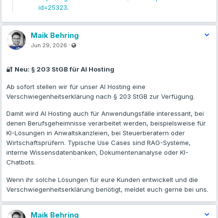
im
mStudio
. In jedem Projekt findet ihr dann den Reiter “sitedraft
id=25323
.
AI”.
Maik Behring
Weitere Infos gibt´s
hier
:
Visible also to unregistered users
https://www.mittwald.de/mstudio/extensions/sitedraft-ai
.
·
Jun 29, 2026
🔐
Neu: § 203 StGB für AI Hosting
Ab sofort stellen wir für unser AI Hosting eine
Verschwiegenheitserklärung nach § 203 StGB zur Verfügung.
Damit wird AI Hosting auch für Anwendungsfälle interessant, bei
denen Berufsgeheimnisse verarbeitet werden, beispielsweise für
KI-Lösungen in Anwaltskanzleien, bei Steuerberatern oder
Wirtschaftsprüfern. Typische Use Cases sind RAG-Systeme,
interne Wissensdatenbanken, Dokumentenanalyse oder KI-
Chatbots.
Wenn ihr solche Lösungen für eure Kunden entwickelt und die
Verschwiegenheitserklärung benötigt, meldet euch gerne bei uns.
Maik Behring