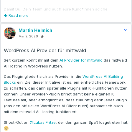
Damit Du, Dein Team und auch eure Kund*innen solche
Situationen souverän meistert, haben wir ein
kompaktes
Read more
Phishing-Webinar
für euch vorbereitet. Praxisnah, verständlich
und ohne erhobenen Zeigefinger.
Martin Helmich
Visible also to unregistered users
·
Mar 2, 2026
Darum geht’s im Webinar:
Was Phishing wirklich ist – und warum es immer besser wird
WordPress AI Provider für mittwald
Typische Merkmale von Phishing-Mails (inklusive echter
Seit kurzem könnt ihr mit dem
AI Provider for mittwald
das mittwald
Beispiele)
AI Hosting in WordPress nutzen.
Welche Schutzmaßnahmen im Alltag wirklich helfen
Das Plugin gliedert sich als Provider in die
WordPress AI Building
Was Du tun solltest, wenn doch einmal jemand hereingefallen
Blocks
ein; Ziel dieser Initiative ist es, ein einheitliches Framework
ist
zu schaffen, das dann später alle Plugins mit KI-Funktionen nutzen
Beantwortung von Fragen im Anschluss
können. Unser Provider-Plugin bringt damit keine eigenen KI-
Features mit, aber ermöglicht es, dass zukünftig dann jedes Plugin
Die Eckdaten:
(das den offiziellen WordPress AI Client nutzt) automatisch auch
mit dem mittwald AI Hosting funktioniert.
Wann: Mittwoch, 25.03.2026 um 10 Uhr
Dauer: ca. 60 Minuten
Shout-Out an
@Lukas Fritze
, der den ganzen Spaß losgetreten hat.
Kosten: 0€