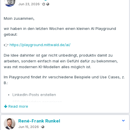
Last updated Jun 23, 2026 - 2:18 AM
Visible also to unregistered users
·
Jun 23, 2026
Moin zusammen,
wir haben in den letzten Wochen einen kleinen AI Playground
gebaut:
👉
https://playground.mittwald.de/ai/
Die Idee dahinter ist gar nicht unbedingt, produktiv damit zu
arbeiten, sondern einfach mal ein Gefühl dafür zu bekommen,
was mit modernen KI-Modellen alles möglich ist.
Im Playground findet ihr verschiedene Beispiele und Use Cases, z.
B.:
LinkedIn-Posts erstellen
SEO-Metadaten generieren
Read more
Rechnungen per OCR auslesen
Meetings transkribieren und protokollieren
René-Frank Runkel
Feature Requests formulieren
Visible also to unregistered users
·
Jun 15, 2026