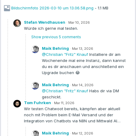
SECRET_KEY_BASE=<sicherer-Schlüssel>
Bildschirmfoto 2026-03-10 um 13.06.58.png
- 1.1 MB
PostgreSQL‑Daten (POSTGRES_*) und Redis‑URL
(REDIS_URL=redis://:<passwort>@redis:6379)
Stefan Wendhausen
·
Mar 10, 2026
SMTP-Zugang für ausgehende E‑Mails
Würde ich gerne mal testen.
Einmalig vorbereiten:
bundle exec rails
Show previous 5 comments
db:chatwoot_prepare (oder eigenen chatwoot-init‑Container
starten).
Maik Behring
·
Mar 13, 2026
@Christian "Fritz" Knauf
Installiere dir am
Danach:
chatwoot-web und chatwoot-worker starten,
Wochenende mal eine Instanz, dann kannst
Domain auf chatwoot-web:3000 legen, im Browser aufrufen
du es dir anschauen und anschließend ein
und ersten Benutzer (Super‑Admin) anlegen.
Upgrade buchen 😂
Demo‑Instanz
Maik Behring
·
Mar 14, 2026
Unter
https://kisupport24.de
läuft aktuell eine
@Christian "Fritz" Knauf
Habs dir via DM
Chatwoot‑Demoinstanz in unserem Container Hosting. Derzeit
geschickt.
Tom Fuhrken
testet eine Agentur das System; sobald der Test abgeschlossen
·
Mar 11, 2026
Wir testen Chatwoot bereits, kämpfen aber aktuell
ist, kann ich den Demo‑Zugang bei Interesse gerne weitergeben.
noch mit Problem beim E-Mail Versand und der
Vielleicht ist das ja auch ein Produkt, das ihr in euer Portfolio
Integration von Chatbots via N8N und Mittwald AI…
aufnehmen und an eure Kunden weiterverkaufen könnt.
Maik Behring
Bei Fragen meldet euch.
·
Mar 12, 2026