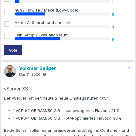
1
n8n / Flowise / Make (Low-Code)
6
Azure AI Search und ähnliche
0
Kein Setup / Evaluation läuft
9
Vote
Volkmar Seliger
Visible also to unregistered users
·
Mar 31, 2026
vServer XS
Der vServer hat seit heute 2 neue Einstiegsstufen "XS":
1 vCPU/2 GB RAM/50 GiB - ausgewogenes Flavour, 21 €
1 vCPU/4 GB RAM/50 GiB - RAM-optimiertes Flavour, 30 €
Beide Server sollen einen preiswerten Einstieg ins Container- und