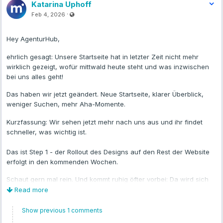
Katarina Uphoff
Volumes
Visible also to unregistered users
·
Feb 4, 2026
Container
Volume
Mount-Pfad
Hey AgenturHub,
AnythingLLM
anythingllm_data
/app/server/storage
ehrlich gesagt: Unsere Startseite hat in letzter Zeit nicht mehr
wirklich gezeigt, wofür mittwald heute steht und was inzwischen
bei uns alles geht!
Qdrant
qdrant_data
/qdrant/storage
Das haben wir jetzt geändert. Neue Startseite, klarer Überblick,
weniger Suchen, mehr Aha-Momente.
Kurzfassung: Wir sehen jetzt mehr nach uns aus und ihr findet
Setup-Zeit
schneller, was wichtig ist.
Innerhalb von ca. 5 Minuten einsatzbereit
Das ist Step 1 - der Rollout des Designs auf den Rest der Website
Danach können direkt Dokumente hochgeladen, indexiert und per
erfolgt in den kommenden Wochen.
Chat abgefragt werden.
Schaut gern mal rein. Und kommt ruhig öfter vorbei: Da wird sich
künftig regelmäßig etwas tun.
Read more
Ergebnis
Liebe Grüße
Show previous 1 comments