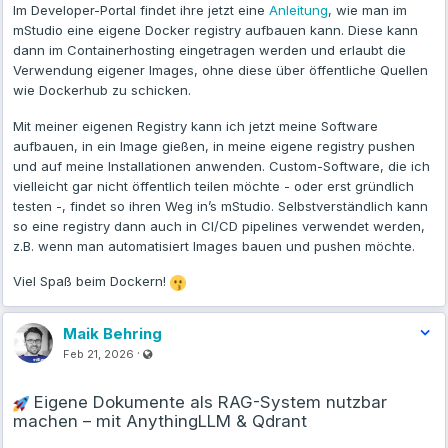
Im Developer-Portal findet ihre jetzt eine
Anleitung
, wie man im
bei mittwald. Überprüfe Projekt-Mitgliedschaften und offene
mStudio eine eigene Docker registry aufbauen kann. Diese kann
Einladungen, und überprüfe den Status aller Cronjobs für
dann im Containerhosting eingetragen werden und erlaubt die
Produktiv-Projekte. Erstelle mir eine Zusammenfassung mit
Verwendung eigener Images, ohne diese über öffentliche Quellen
kritischen Themen und Handlungsempfehlungen.”
wie Dockerhub zu schicken.
Mehr Prompt-Beispiele
Mit meiner eigenen Registry kann ich jetzt meine Software
Feedback und Discussion:
aufbauen, in ein Image gießen, in meine eigene registry pushen
Mich würde euer Feedback interessieren, welche
und auf meine Installationen anwenden. Custom-Software, die ich
Anwendungsfälle ihr über so eine Integration gut bedienen könnt,
vielleicht gar nicht öffentlich teilen möchte - oder erst gründlich
und was gut funktioniert und was nicht. Teilt eure Erfahrungen
testen -, findet so ihren Weg in’s mStudio. Selbstverständlich kann
gerne bei uns im Discord:
https://discord.gg/PwSSAcaPX3
so eine registry dann auch in CI/CD pipelines verwendet werden,
z.B. wenn man automatisiert Images bauen und pushen möchte.
Bug-Reports und Feature-Wünsche:
https://github.com/mittwald/mcp-server/issues
Viel Spaß beim Dockern!
Maik Behring
Visible also to unregistered users
·
Feb 21, 2026
Eigene Dokumente als RAG-System nutzbar
machen – mit AnythingLLM & Qdrant