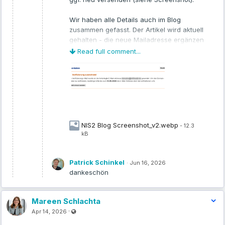
Wir haben alle Details auch im Blog
zusammen gefasst. Der Artikel wird aktuell
gehalten - die neue Mailadresse ergänzen
wir zu Montag, damit jeder der jetzt nach
Read full comment...
Infos sucht auch noch die momentan
gültigen findet:
https://www.mittwald.de/blog/webentwicklung-
design/neuerung-bei-der-bereitstellung-
von-domain-inhaberdaten
Danke und liebe Grüße,
NIS2 Blog Screenshot_v2.webp
- 12.3
Mareen
kB
Patrick Schinkel
·
Jun 16, 2026
dankeschön
Mareen Schlachta
Visible also to unregistered users
·
Apr 14, 2026