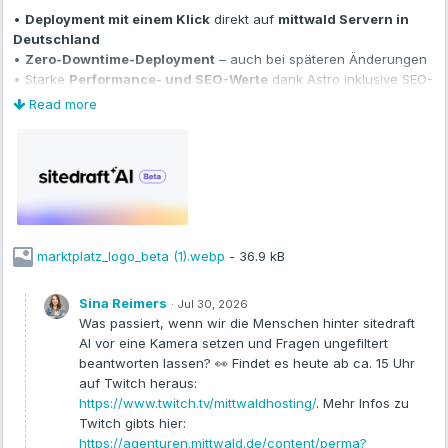
•
Deployment mit einem Klick
direkt auf
mittwald Servern in
Deutschland
•
Zero-Downtime-Deployment
– auch bei späteren Änderungen
• Starke
Performance- und SEO-Werte
dank Astro inklusive SEO-
Tags sowie automatischer Bild- und GZIP-Komprimierung
Read more
•
Relaunch
bestehender Websites per URL mit Übernahme
vorhandener Inhalte (leadfyndr harmonisiert hervorragend mit
sitedraft)
• Anpassungen per
Chat, visuellem Editor oder Code-Editor
inklusive Versionierung für volle
Kontrolle
über Code und Projekt
•
Geführter Chat
mit intelligenten Vorschlägen speziell für
Agenturen und Freelancer
marktplatz_logo_beta (1).webp
- 36.9 kB
Dabei habt ihr die Wahl zwischen zwei Modi:
Sina Reimers
·
Jul 30, 2026
A) Website komplett neu aufsetzen
oder den
Was passiert, wenn wir die Menschen hinter sitedraft
B) Relaunch-Modus
wählen und Inhalte einer bestehenden
AI vor eine Kamera setzen und Fragen ungefiltert
Website als Ausgangsbasis übernehmen.
beantworten lassen? 👀 Findet es heute ab ca. 15 Uhr
auf Twitch heraus:
https://www.twitch.tv/mittwaldhosting/
. Mehr Infos zu
Wie geht es los?
Twitch gibts hier:
Installiert einfach die Extension „sitedraft AI“ über den
Marktplatz
https://agenturen.mittwald.de/content/perma?