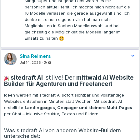
Klingt super und ist genau das woran es mir
persönlich aktuell fehlt. Ich möchte mich nicht auf die
Falls ihr Feedback habt, gerne melden.
10 Modelle verlassen die gerade ausgewählt sind. Ich
denke mit einem eigenen vllm hat man mehr
Danke
Möglichkeiten in Sachen Modellauswahl und hat
gleichzeitig die Möglichkeit die Modelle länger im
Einsatz zu halten
Sina Reimers
Last updated Jul 14, 2026 - 3:26 PM
Visible also to unregistered users
·
Jul 14, 2026
sitedraft AI
ist live! Der
mittwald AI Website
Builder für Agenturen und Freelancer
!
Ideen werden mit sitedraft AI sofort sichtbar und vollständige
Websites entstehen in Minuten statt Wochen. Mit sitedraft AI
erstellt ihr
Landingpages, Onepager und kleinere Multi-Pages
per Chat – inklusive Struktur, Texten und Bildern.
Was sitedraft AI von anderen Website-Buildern
unterscheidet: