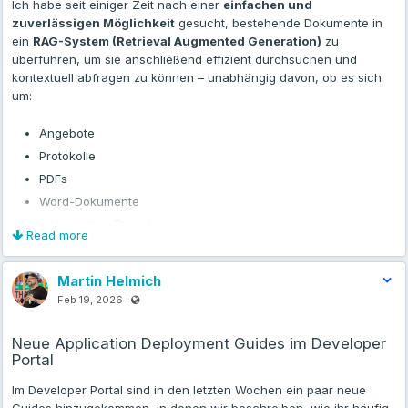
Ich habe seit einiger Zeit nach einer
einfachen und
zuverlässigen Möglichkeit
gesucht, bestehende Dokumente in
ein
RAG-System (Retrieval Augmented Generation)
zu
überführen, um sie anschließend effizient durchsuchen und
kontextuell abfragen zu können – unabhängig davon, ob es sich
um:
Angebote
Protokolle
PDFs
Word-Dokumente
oder andere Formate
Read more
handelt.
Martin Helmich
Mit
AnythingLLM
bin ich hier nun fündig geworden. Die Lösung
Visible also to unregistered users
·
Feb 19, 2026
ist:
Neue Application Deployment Guides im Developer
schlank
Portal
flexibel einsetzbar
Im Developer Portal sind in den letzten Wochen ein paar neue
in jeder Docker-Umgebung betreibbar