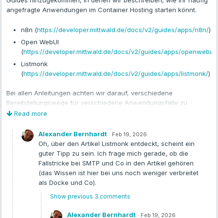
Guides hinzugekommen, in denen wir beschreiben, wie ihr häufig
angefragte Anwendungen im Container Hosting starten könnt.
In Kombination mit
Qdrant
als Vektor-Datenbank ergibt sich ein
leistungsfähiger, lokal betreibbarer RAG-Stack
– ideal für
n8n (
https://developer.mittwald.de/docs/v2/guides/apps/n8n/
)
Agenturen und Projekte mit hohen Datenschutzanforderungen.
Open WebUI
(
https://developer.mittwald.de/docs/v2/guides/apps/openwebui/
Listmonk
Verwendete Docker Images
(
https://developer.mittwald.de/docs/v2/guides/apps/listmonk/
)
Service
Image
Bei allen Anleitungen achten wir darauf, verschiedene
Bereitstellungswege für verschiedene Anwendungsfälle zu
AnythingLLM
mintplexlabs/anythingllm:latest
beschreiben. Neben der Konfiguration über die mStudio-
Read more
Oberfläche erläutern wir beispielsweise auch die automatisierte
Bereitstellung über die CLI, oder (wo sinnvoll) über Infrastructure-
Alexander Bernhardt
Qdrant
qdrant/qdrant:latest
·
Feb 19, 2026
as-Code mit Terraform.
Oh, über den Artikel Listmonk entdeckt, scheint ein
guter Tipp zu sein. Ich frage mich gerade, ob die
Gibt es weitere Anwendungen, zu denen ihr euch einen
Fallstricke bei SMTP und Co in den Artikel gehören
strukturierten Deployment Guide wünschen würdet?
(das Wissen ist hier bei uns noch weniger verbreitet
als Docke und Co).
Umgebungsvariablen (Beispiel: Betrieb im
mittwald Container Hosting)
Show previous 3 comments
Alexander Bernhardt
·
Feb 19, 2026
# AnythingLLM