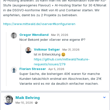
AI-Hosting anbieten. So kann man mit der Kombination vServer-XS-
Stufe (ausgewogenes Flavour) + AI-Hosting Starter für 30 €/Monat
in die DSGVO-konforme Welt von KI und Container starten. Wir
empfehlen, damit bis zu 2 Projekte zu betreiben.
https://www.mittwald.de/vserver#konfigurieren
Gregor Wendland
·
Mar 31, 2026
Nice! Bekomt jeder vServer eine eigene IP?
Volkmar Seliger
·
Mar 31, 2026
Ist in Entwicklung
https://github.com/mittwald/feature-
requests/issues/279
Florian Strasser
·
Apr 5, 2026
Super Sache, die bisherigen 40€ waren für manche
Kunden tatsächlich erstmal ein Abschrecken, die 21€
Variante wird es mir da deutlich einfacher machen.
Maik Behring
Visible also to unregistered users
·
Mar 10, 2026