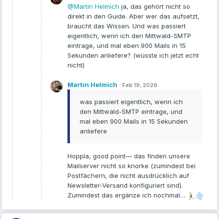
@Martin Helmich
ja, das gehört nicht so
SERVER_PORT
=
3001
STORAGE_DIR
=/app/server/storage

direkt in den Guide. Aber wer das aufsetzt,
braucht das Wissen. Und was passiert
LLM_PROVIDER
eigentlich, wenn ich den Mittwald-SMTP
GENERIC_OPEN_AI_BASE_PATH
eintrage, und mal eben 900 Mails in 15
GENERIC_OPEN_AI_MODEL_PREF
=gpt-oss-
120
Sekunden anliefere? (wüsste ich jetzt echt
GENERIC_OPEN_AI_API_KEY
nicht)
GENERIC_OPEN_AI_MODEL_TOKEN_LIMIT
=
262144
Martin Helmich
·
Feb 19, 2026
EMBEDDING_ENGINE
EMBEDDING_BASE_PATH
was passiert eigentlich, wenn ich
EMBEDDING_MODEL_PREF
=Qwen3-Embedding-
8
den Mittwald-SMTP eintrage, und
GENERIC_OPEN_AI_EMBEDDING_MODEL_PREF
=Qwen3-Embeddi
GENERIC_OPEN_AI_EMBEDDING_API_KEY
mal eben 900 Mails in 15 Sekunden
EMBEDDING_MODEL_MAX_CHUNK_LENGTH
=
8192
anliefere
VECTOR_DB
Hoppla, good point— das finden unsere
QDRANT_ENDPOINT
=http://qdrant:
6333
QDRANT_API_KEY
=dein-qdrant-api-key

Mailserver nicht so knorke (zumindest bei
Postfächern, die nicht ausdrücklich auf
# Qdrant
Newsletter-Versand konfiguriert sind).
QDRANT_SERVICE_API_KEY
Zumindest das ergänze ich nochmal…